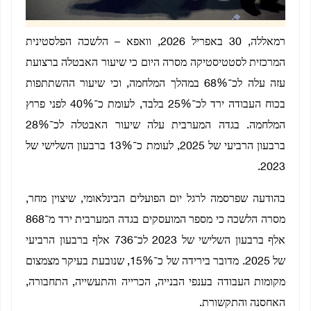
רמאללה, 30 באפריל 2026, וואפא – הלשכה הפלסטינית
המרכזית לסטטיסטיקה מסרה היום כי שיעור האבטלה ברצועת
עזה עלה לכ־68% במהלך המלחמה, וכי שיעור ההשתתפות
בכוח העבודה ירד לכ־25% בלבד, לעומת כ־40% לפני פרוץ
המלחמה. בגדה המערבית עלה שיעור האבטלה לכ־28%
ברבעון הרביעי של 2025, לעומת כ־13% ברבעון השלישי של
2023.
בהודעה שפרסמה לרגל יום הפועלים הבינלאומי, שיצוין מחר,
מסרה הלשכה כי מספר המועסקים בגדה המערבית ירד מ־868
אלף ברבעון השלישי של 2023 לכ־736 אלף ברבעון הרביעי
של 2025. מדובר בירידה של כ־15%, שנובעת בעיקר מצמצום
מקומות העבודה בענפי הבנייה, הכרייה והתעשייה, התחבורה,
האחסנה והתקשורת.