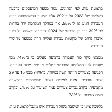
ברצועת עזה, לפי הנתונים, עמד מספר המועסקים ברבעון
השלישי של 2023 על כ־292 אלף. שיעור ההשתתפות בכוח
העבודה הגיע אז ל־55%, אך במהלך המלחמה ירד בחדות
לכ־32% ברבעון הרביעי של 2024. הירידה נרשמה על רקע
אובדן נרחב של מקומות עבודה ועלייה חדה במספר מחוסרי
העבודה.
ממצאי סקר כוח העבודה ברצועה מעלים כי כ־74% ממי
שעבדו לפני המלחמה הפכו למובטלים או יצאו מכוח העבודה.
הפגיעה בצעירים הייתה קשה במיוחד: כ־74% מבני 15 עד 29
אינם עובדים, אינם לומדים ואינם משתתפים בהכשרה
מקצועית. בקרב גברים צעירים עמד השיעור על 75%, ובקרב
נשים צעירות על 73%.
בלשכה ציינו כי המשבר בשוק העבודה אינו מוגבל לרצועת עזה.