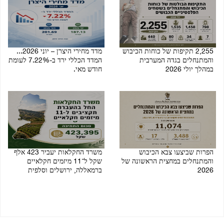
2,255 תקיפות של כוחות הכיבוש
מדד מחירי היצרן – יוני 2026...
והמתנחלים בגדה המערבית
המדד הכללי ירד ב-7.22% לעומת
במהלך יולי 2026
חודש מאי.
02/08/2026 11:43 AM
07/08/2026 12:55 PM
הפרות שביצעו צבא הכיבוש
משרד החקלאות יעביר 423 אלף
והמתנחלים במחצית הראשונה של
שקל ל־11 מיזמים חקלאיים
2026
ברמאללה, ירושלים וסלפית
19/07/2026 12:22 PM
30/07/2026 01:20 PM