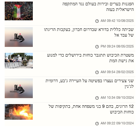
כוחות הכיבוש הציבו מחסום צבאי בכניסה לכפר בתי ...
הפגנות בערים ובירות בעולם נגד המתקפה
הישראלית בעזה
09/אוגוסט/2026 09:54 PM
10/08/2025 09:42 AM
כוחות הכיבוש ממשיכים לפוצץ בתים ולתקוף אוהלי ...
שביתה כללית בדורא שבדרום חברון, בעקבות הריגתו
09/אוגוסט/2026 09:54 PM
של עבד אל
כוחות הכיבוש ירו לעבר רועה צאן באידנא, הרגו ש ...
08/05/2025 09:24 PM
09/אוגוסט/2026 09:53 PM
משטרת הכיבוש תתגבר כוחות בירושלים כדי למנוע
את גישת המת
מתנחלים הציתו בית במסאפר יטא שמדרום לחברון
09/אוגוסט/2026 09:50 PM
28/02/2025 09:54 AM
שני צעירים נעצרו בפשיטה על העיירה ג'בע, דרומית
כוחות הכיבוש פלשו לכמה כפרים באזור שכם, ערכו ...
לג'נין
09/אוגוסט/2026 09:49 PM
09/10/2024 10:34 AM
מתנחלים גנבו טרקטור חקלאי מבית אימרין שמצפון ...
12 הרוגים, בהם 9 בני משפחה אחת, בתקיפות של
09/אוגוסט/2026 09:48 PM
כוחות הכיבוש
קמפיין בארה"ב קורא לרופאים להחרים את ההסתדרות ...
09/10/2024 09:22 AM
09/אוגוסט/2026 09:48 PM