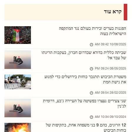
כוחות הכיבוש ממשיכים בעבודות עפר באדמות סינג' ...
קרא עוד
08/אוגוסט/2026 01:34 PM
73,384 הרוגים ו־174,242 פצועים מאז תחילת מלחמ ...
הפגנות בערים ובירות בעולם נגד המתקפה
הישראלית בעזה
08/אוגוסט/2026 01:31 PM
10/08/2025 09:42 AM
מתנחלים תקפו בית ופלשו לכמה אזורים במחוז בית ...
שביתה כללית בדורא שבדרום חברון, בעקבות הריגתו
08/אוגוסט/2026 01:30 PM
של עבד אל
כוחות הכיבוש ערכו חקירות בשטח לעשרות תושבים ב ...
08/05/2025 09:24 PM
08/אוגוסט/2026 01:29 PM
משטרת הכיבוש תתגבר כוחות בירושלים כדי למנוע
את גישת המת
ביירות: הוועדה המקצועית של המועצה הלאומית הפל ...
07/אוגוסט/2026 08:14 PM
28/02/2025 09:54 AM
שני צעירים נעצרו בפשיטה על העיירה ג'בע, דרומית
שלושה צעירים נפצעו מדקירות בטייבה
לג'נין
07/אוגוסט/2026 08:12 PM
09/10/2024 10:34 AM
לאחר חידוש האיסור על ביקורי עצורים: אבו אל־חו ...
12 הרוגים, בהם 9 בני משפחה אחת, בתקיפות של
07/אוגוסט/2026 08:10 PM
כוחות הכיבוש