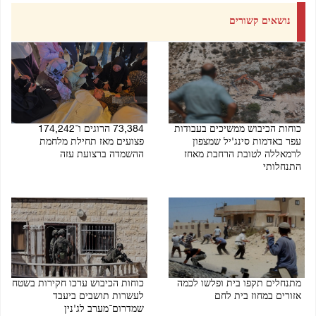
נושאים קשורים
כוחות הכיבוש ממשיכים בעבודות
73,384 הרוגים ו־174,242
עפר באדמות סינג'יל שמצפון
פצועים מאז תחילת מלחמת
לרמאללה לטובת הרחבת מאחז
ההשמדה ברצועת עזה
התנחלותי
08/08/2026 01:31 PM
08/08/2026 01:34 PM
מתנחלים תקפו בית ופלשו לכמה
כוחות הכיבוש ערכו חקירות בשטח
אזורים במחוז בית לחם
לעשרות תושבים ביעבד
שמדרום־מערב לג'נין