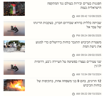
מתנחלים ערכו סיורים פרובוקטיביים בכמה מוקדים ...
הפגנות בערים ובירות בעולם נגד המתקפה
הישראלית בעזה
07/אוגוסט/2026 04:16 PM
10/08/2025 09:42 AM
מתנחלים תקפו מכלית מים בח'לאיל אל־לוז שמדרום־ ...
שביתה כללית בדורא שבדרום חברון, בעקבות הריגתו
07/אוגוסט/2026 04:15 PM
של עבד אל
מזכ"ל הליגה הערבית: ישראל משתמשת בכוח כדי להר ...
08/05/2025 09:24 PM
07/אוגוסט/2026 04:14 PM
משטרת הכיבוש תתגבר כוחות בירושלים כדי למנוע
את גישת המת
כ־70 אלף מתפללים השתתפו בתפילת יום שישי במסגד ...
07/אוגוסט/2026 04:08 PM
28/02/2025 09:54 AM
שני צעירים נעצרו בפשיטה על העיירה ג'בע, דרומית
הנשיאות הפלסטינית גינתה את מתקפות הטילים על ס ...
לג'נין
07/אוגוסט/2026 04:05 PM
09/10/2024 10:34 AM
כוחות הכיבוש הציבו מחסום צבאי ממזרח לבית לחם
12 הרוגים, בהם 9 בני משפחה אחת, בתקיפות של
07/אוגוסט/2026 01:10 PM
כוחות הכיבוש
מתנחלים בחסות כוחות הכיבוש פלשו לבריכות שלמה ...
09/10/2024 09:22 AM
07/אוגוסט/2026 01:07 PM