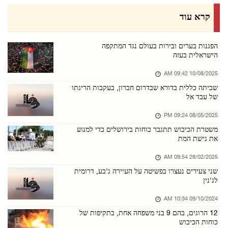
הנשיאות הפלסטינית בירכה על הסכם מכה להגנה משו ...
קרא עוד
07/אוגוסט/2026 08:01 PM
מתנחלים ערכו סיורים פרובוקטיביים בכמה מוקדים ...
הפגנות בערים ובירות בעולם נגד המתקפה
הישראלית בעזה
07/אוגוסט/2026 04:16 PM
10/08/2025 09:42 AM
מתנחלים תקפו מכלית מים בח'לאיל אל־לוז שמדרום־ ...
שביתה כללית בדורא שבדרום חברון, בעקבות הריגתו
07/אוגוסט/2026 04:15 PM
של עבד אל
מזכ"ל הליגה הערבית: ישראל משתמשת בכוח כדי להר ...
08/05/2025 09:24 PM
07/אוגוסט/2026 04:14 PM
משטרת הכיבוש תתגבר כוחות בירושלים כדי למנוע
את גישת המת
כ־70 אלף מתפללים השתתפו בתפילת יום שישי במסגד ...
07/אוגוסט/2026 04:08 PM
28/02/2025 09:54 AM
שני צעירים נעצרו בפשיטה על העיירה ג'בע, דרומית
הנשיאות הפלסטינית גינתה את מתקפות הטילים על ס ...
לג'נין
07/אוגוסט/2026 04:05 PM
09/10/2024 10:34 AM
כוחות הכיבוש הציבו מחסום צבאי ממזרח לבית לחם
12 הרוגים, בהם 9 בני משפחה אחת, בתקיפות של
07/אוגוסט/2026 01:10 PM
כוחות הכיבוש