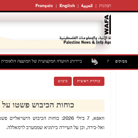
תמונות
العربية
English
Français
קירות בטייבה
ביירות: הוועדה המקצועית של המועצה הלאומית הפל
מבזקים
כותרת ראשית
כיבוש
כוחות הכיבוש פשטו על 
וואפא, 7 ביולי 2026: כוחות הכיבוש ה
ואל-בירה, וכן על העיירה ביתוניא שממערב לרמאללה.