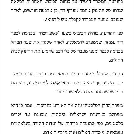
בהודעת המשרד הוטלה על כוחות הכיבוש האחריות המלאה
למותו של התינוק אחמד מערוף זיד, בן ארבעה חודשים, לאחר
שעוכב ונמנעה העברתו לקבלת טיפול רפואי.
לפי ההודעה, כוחות הכיבוש ביצעו "פשע חמור" בכניסה לכפר
דיר עמאר, שממערב לרמאללה, לאחר שסגרו את שער הברזל
בכניסה לכפר ומנעו מעבר של כלי רכב שהסיע את התינוק לבית
החולים.
התינוק, שסבל ממחסור חמור בחמצן ומפרכוסים, עוכב במשך
יותר משעה אף שהיה במצב רפואי קשה. לפי המשרד, הוא מת
בזמן שמשפחתו המתינה לאישור מעבר.
משרד החוץ הפלסטיני גינה את האירוע בחריפות, ואמר כי הוא
משתלב במדיניות ישראלית שיטתית ומכוונת נגד ילדים
פלסטינים, כפי שתועדה בדוחות של ועדות חקירה בינלאומיות
עצמאיות, מוסדות האו"ם וארגוני זכויות אדם.