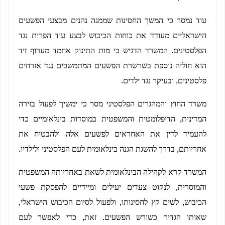
עוד נמסר כי המשך החסינות שממנה נהנים מבצעי הפשעים
הישראליים מעודד את כוחות הכיבוש לבצע עוד הפרות נגד
הפלסטינים. המשרד הדגיש כי מות התינוק אחמד מערוף זיד
הוא חוליה נוספת בשרשרת הפשעים המתמשכים נגד אזרחים
פלסטינים, ובעיקר נגד ילדים.
משרד החוץ והמהגרים הפלסטיני מסר כי ימשיך לפעול בזירה
המדינית, הדיפלומטית והמשפטית במוסדות בינלאומיים כדי
להעמיד לדין את האחראים לפשעים אלה ולהבטיח את
אחריותם, בדרך להשגת הגנה בינלאומית לעם הפלסטיני ולילדיו.
המשרד קרא לקהילה הבינלאומית לשאת באחריותה המשפטית
והמוסרית, לנקוט צעדים יעילים ומיידיים להפסקת פשעי
הכיבוש, לשים קץ לחסינותו, ולפעול לסיום הכיבוש הישראלי,
שאותו הגדיר כשורש הפשעים. זאת, כדי לאפשר לעם