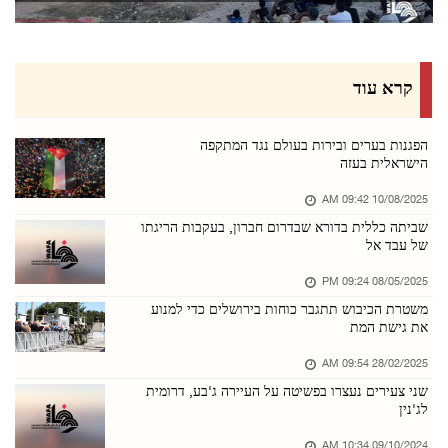
מזכ"ל הליגה הערבית: ישראל משתמשת בכוח כדי להר ...
07/אוגוסט/2026 04:14 PM
כ־70 אלף מתפללים השתתפו בתפילת יום שישי במסגד ...
קרא עוד
07/אוגוסט/2026 04:08 PM
הנשיאות הפלסטינית גינתה את מתקפות הטילים על ס ...
הפגנות בערים ובירות בעולם נגד המתקפה
הישראלית בעזה
07/אוגוסט/2026 04:05 PM
10/08/2025 09:42 AM
כוחות הכיבוש הציבו מחסום צבאי ממזרח לבית לחם
שביתה כללית בדורא שבדרום חברון, בעקבות הריגתו
07/אוגוסט/2026 01:10 PM
של עבד אל
מתנחלים בחסות כוחות הכיבוש פלשו לבריכות שלמה ...
08/05/2025 09:24 PM
07/אוגוסט/2026 01:07 PM
משטרת הכיבוש תתגבר כוחות בירושלים כדי למנוע
את גישת המת
כוחות הכיבוש פלשו לעיירה טמון שמדרום לטובאס
07/אוגוסט/2026 01:00 PM
28/02/2025 09:54 AM
שני צעירים נעצרו בפשיטה על העיירה ג'בע, דרומית
2,255 תקיפות של כוחות הכיבוש והמתנחלים בגדה ה ...
לג'נין
07/אוגוסט/2026 12:55 PM
09/10/2024 10:34 AM