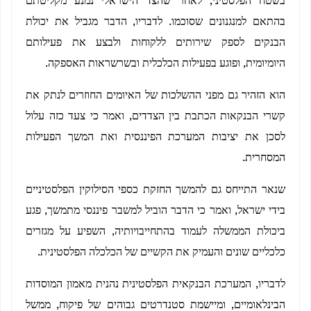
בשטח הפלסטיני, לאחר שהצד הישראלי נמנע מקליטתם
בהתאם למנגנונים שסוכמו. לדבריו, הדבר מגביל את יכולת
הבנקים לספק שירותים ללקוחות ולבצע את פעילותם
היומיומית, ופוגע בפעילות הכלכלית ובשרשראות האספקה.
הוא הזהיר גם מפני ההשלכות של האיומים החוזרים לנתק את
קשרי הבנקאות הכתבת בין הצדדים, ואמר כי צעד כזה עלול
לסכן את יציבות המערכת הפיננסית ואת המשך הפעילות
המסחרית.
שנאר התייחס גם להמשך החזקת כספי הסילוקין הפלסטיניים
בידי ישראל, ואמר כי הדבר הוביל למשבר פיננסי מתמשך, פגע
ביכולת הממשלה לעמוד בהתחייבויותיה, השפיע על מגזרים
כלכליים שונים והעמיק את הקשיים של הכלכלה הפלסטינית.
לדבריו, המערכת הבנקאית הפלסטינית נהנית מאמון המוסדות
הבינלאומיים, ומיישמת סטנדרטים גבוהים של פיקוח, ממשל