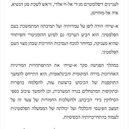
לעניינים דיפלומטיים מג׳די אל-ח׳אלדי, וראש לשכת סגן הנשיא,
איה אל-מוחייסן.
א-שייח׳ הודה ליפן על עמדותיה ועל תמיכתה המתמשכת בעם
הפלסטיני. הוא הביע הערכה גם לסיוע ההומניטרי והפיתוחי
שהיא מעניקה, במיוחד לנוכח הנסיבות החריגות שבהן מצוי העם
הפלסטיני.
במהלך הפגישה סקר א-שייח׳ את ההתפתחויות המדיניות
האחרונות בזירה המקומית והבינלאומית. הוא התייחס להמשך
התוקפנות של הכיבוש ברצועת עזה, להסלמה בהפרות
ובתקיפות המתנחלים בגדה המערבית, וכן להמשך עיכוב כספי
הסילוקין בידי הכיבוש, ולהשלכות החמורות של צעד זה על
המצב הפיננסי והכלכלי ועל יכולתה של הממשלה הפלסטינית
לעמוד בהתחייבויותיה הבסיסיות.