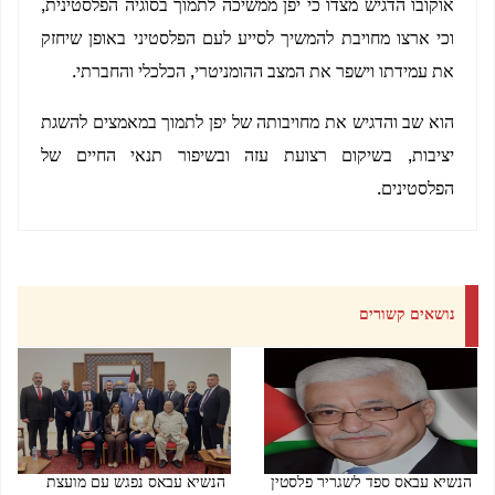
אוקובו הדגיש מצדו כי יפן ממשיכה לתמוך בסוגיה הפלסטינית,
וכי ארצו מחויבת להמשיך לסייע לעם הפלסטיני באופן שיחזק
את עמידתו וישפר את המצב ההומניטרי, הכלכלי והחברתי.
הוא שב והדגיש את מחויבותה של יפן לתמוך במאמצים להשגת
יציבות, בשיקום רצועת עזה ובשיפור תנאי החיים של
הפלסטינים.
נושאים קשורים
הנשיא עבאס ספד לשגריר פלסטין
הנשיא עבאס נפגש עם מועצת