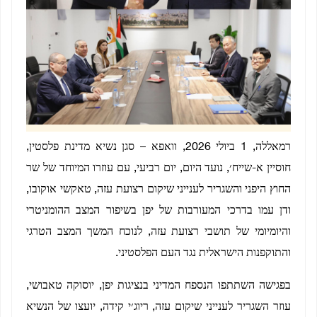
רמאללה, 1 ביולי 2026, וואפא – סגן נשיא מדינת פלסטין,
חוסיין א-שייח׳, נועד היום, יום רביעי, עם עוזרו המיוחד של שר
החוץ היפני והשגריר לענייני שיקום רצועת עזה, טאקשי אוקובו,
ודן עמו בדרכי המעורבות של יפן בשיפור המצב ההומניטרי
והיומיומי של תושבי רצועת עזה, לנוכח המשך המצב הטרגי
והתוקפנות הישראלית נגד העם הפלסטיני.
בפגישה השתתפו הנספח המדיני בנציגות יפן, יוסוקה טאבושי,
עוזר השגריר לענייני שיקום עזה, ריוג׳י קידה, יועצו של הנשיא