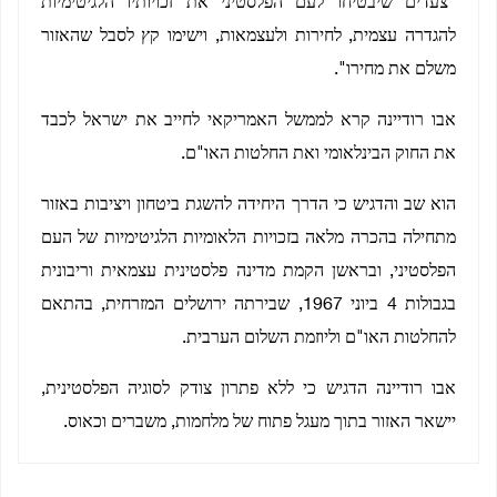
"צעדים שיבטיחו לעם הפלסטיני את זכויותיו הלגיטימיות
להגדרה עצמית, לחירות ולעצמאות, וישימו קץ לסבל שהאזור
משלם את מחירו".
אבו רודיינה קרא לממשל האמריקאי לחייב את ישראל לכבד
את החוק הבינלאומי ואת החלטות האו"ם.
הוא שב והדגיש כי הדרך היחידה להשגת ביטחון ויציבות באזור
מתחילה בהכרה מלאה בזכויות הלאומיות הלגיטימיות של העם
הפלסטיני, ובראשן הקמת מדינה פלסטינית עצמאית וריבונית
בגבולות 4 ביוני 1967, שבירתה ירושלים המזרחית, בהתאם
להחלטות האו"ם וליוזמת השלום הערבית.
אבו רודיינה הדגיש כי ללא פתרון צודק לסוגיה הפלסטינית,
יישאר האזור בתוך מעגל פתוח של מלחמות, משברים וכאוס.