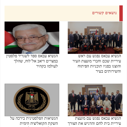
נושאים קשורים
הנשיא עבאס נפגש עם ראש
הנשיא עבאס ספד לשגריר פלסטין
עיריית שכם וחברי מועצת העיר
במצרים דיאב אל־לוח, שהלך
והוצגו בפניו תוכניות הפיתוח
לעולמו בקהיר
והשירותים בעיר
09/08/2026 12:29 PM
09/08/2026 05:35 PM
הנשיא עבאס נפגש עם מועצת
הנשיאות הפלסטינית בירכה על
עיריית בית לחם והדגיש את הצורך
השקת הקואליציה הימית