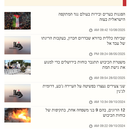
09/אוגוסט/2026 09:55 PM
כוחות הכיבוש הציבו מחסום צבאי בכניסה לכפר בתי ...
הפגנות בערים ובירות בעולם נגד המתקפה
הישראלית בעזה
09/אוגוסט/2026 09:54 PM
10/08/2025 09:42 AM
כוחות הכיבוש ממשיכים לפוצץ בתים ולתקוף אוהלי ...
שביתה כללית בדורא שבדרום חברון, בעקבות הריגתו
09/אוגוסט/2026 09:54 PM
של עבד אל
כוחות הכיבוש ירו לעבר רועה צאן באידנא, הרגו ש ...
08/05/2025 09:24 PM
09/אוגוסט/2026 09:53 PM
משטרת הכיבוש תתגבר כוחות בירושלים כדי למנוע
את גישת המת
מתנחלים הציתו בית במסאפר יטא שמדרום לחברון
09/אוגוסט/2026 09:50 PM
28/02/2025 09:54 AM
שני צעירים נעצרו בפשיטה על העיירה ג'בע, דרומית
כוחות הכיבוש פלשו לכמה כפרים באזור שכם, ערכו ...
לג'נין
09/אוגוסט/2026 09:49 PM
09/10/2024 10:34 AM
מתנחלים גנבו טרקטור חקלאי מבית אימרין שמצפון ...
12 הרוגים, בהם 9 בני משפחה אחת, בתקיפות של
09/אוגוסט/2026 09:48 PM
כוחות הכיבוש
קמפיין בארה"ב קורא לרופאים להחרים את ההסתדרות ...
09/10/2024 09:22 AM