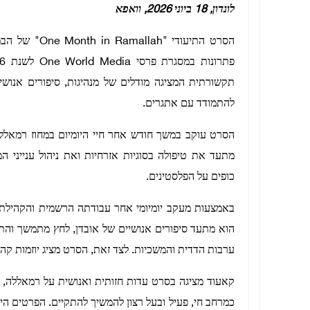
לונדון, 18 ביוני 2026, וואפא
הסרט התיעודי 
תקשורתית המציגה מודלים של מנהיגות, סיפורים אנושיי
להתמודד עם אתגרים.
הסרט עוקב במשך חודש אחר חיי היומיום במחוז רמאללה
מתעד את טיפולה בסוגיות אזרחיות ואת ניהול ענייני ה
כופים על הפלסטינים.
באמצעות מעקב יומיומי אחר עבודתה הרשמית והקהילתי
הוא מתעד סיפורים אנושיים של אובדן, לחץ מתמשך והתמ
ערבות הדדית והמשכיות. לצד זאת, הסרט מציג יוזמות קה
קאעוד מציגה בסרט עדות חזותית ואנושית על רמאללה, 
כמרחב חי, פעיל ובעל רצון להמשיך להתקיים. הפרטים ה