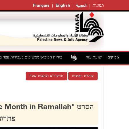
תמונות
العربية
English
Français
כוחות הכיבוש ממשיכים בעבודות עפר באדמות 
מבזקים
כותרת ראשית
תחקירים וכתבות שטח
פתרונו