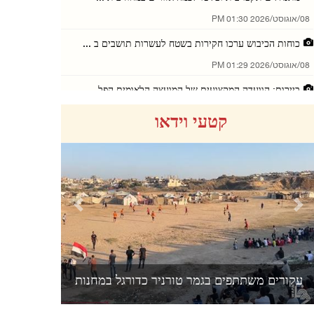
08/אוגוסט/2026 01:30 PM
כוחות הכיבוש ערכו חקירות בשטח לעשרות תושבים ב ...
08/אוגוסט/2026 01:29 PM
ביירות: הוועדה המקצועית של המועצה הלאומית הפל ...
07/אוגוסט/2026 08:14 PM
קטעי וידאו
שלושה צעירים נפצעו מדקירות בטייבה
07/אוגוסט/2026 08:12 PM
לאחר חידוש האיסור על ביקורי עצורים: אבו אל־חו ...
07/אוגוסט/2026 08:10 PM
Previous
Next
מתנחלים תקפו בתי תושבים בח'רבת אל־חמה שבבקעת ...
07/אוגוסט/2026 08:09 PM
הנשיאות הפלסטינית בירכה על השקת הקואליציה הימ ...
ג אוכל ממטבח צדקה
עקורים משתתפים בגמר טורניר כדורג
07/אוגוסט/2026 08:05 PM