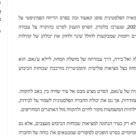
AM
"One Month in Ramallah" של הבמאית הפלסטינית סוסן קאעוד זכה בפרס הדיווח הפמיניסטי על
ב
פתרונות במסגרת פרסי One World Media לשנת 2026, שנערכו בלונדון. הפרס הוענק לסרט כהוקרה על עבודה
AM
ם ויוזמות שמבקשות לחולל שינוי ולחזק את יכולתן של קהילות
 ואל־בירה, דרך עבודתה של מושלת המחוז, ליילא ע'נאם. הוא
מחוז בצל מציאות פוליטית והומניטרית מורכבת שכוחות הכיבוש
ת של ע'נאם, הסרט מציע מבט אל עיר שחיה בין כאב לתקווה.
ודדות, אך גם את יכולת החברה הפלסטינית לשמור על לכידות,
ילתיות המשמשות מקור לחיים ולתקווה מול האתגרים המחריפים.
לא רק כעיר הנתונה למציאות שכוחות הכיבוש מעצבים, אלא גם
יומיומיים בסרט הופכים לסיפורים שמבטאים את כוחה של החברה