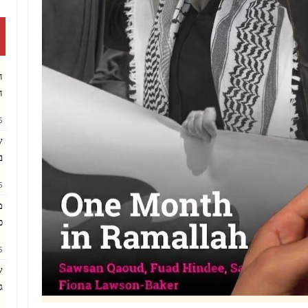
שעדיין פועל באז
ה
ה
AM
ש
ב
PM
מ
כ
AM
ש
ג