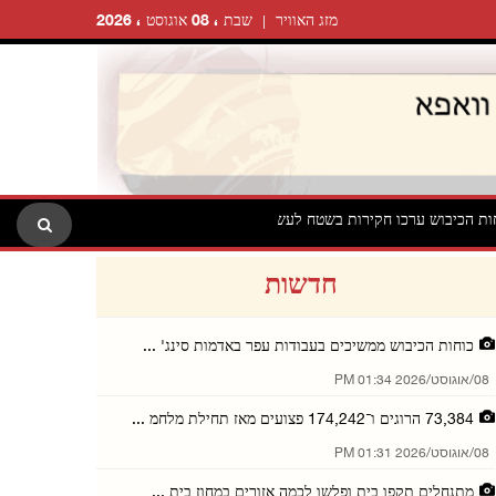
מזג האוויר
שבת ، 08 אוגוסט ، 2026
בוש ערכו חקירות בשטח לעשרות תושבים ביעבד שמדרום־מערב לג'נין
חדשות
כוחות הכיבוש ממשיכים בעבודות עפר באדמות סינג' ...
08/אוגוסט/2026 01:34 PM
73,384 הרוגים ו־174,242 פצועים מאז תחילת מלחמ ...
08/אוגוסט/2026 01:31 PM
מתנחלים תקפו בית ופלשו לכמה אזורים במחוז בית ...