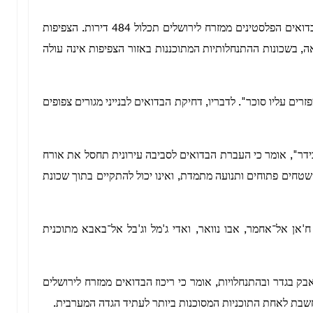
לפי דיווחים בכלי תקשורת עבריים, השכונה המתוכננת לבדואים הפלסטינים ממזרח לירושלים תכלול 484 דירות. הצפיפות
ם. לשם השוואה, בשכונות ההתנחלותיות המתוכננות באזור הצפיפות אינה עולה
ים עליו סוכר". לדבריו, דחיקת הבדואים לבנייני מגורים צפופים
ידר", אומר כי העברת הבדואים לסביבה עירונית תחסל את אורח
 שטחים פתוחים ותנועה מתמדת, ואינו יכול להתקיים בתוך שכונת
'אן אל־אחמר, אבו נוואר, ואדי ג'מל וג'בל אל־באבא מתוכנית
בגדר ובהתנחלויות, אומר כי ריכוז הבדואים ממזרח לירושלים