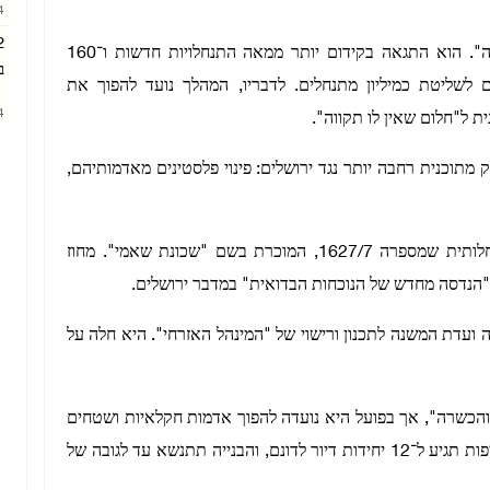
AM
עם החתימה על הצו אמר סמוטריץ' כי "זו רק ההתחלה". הוא התגאה בקידום יותר ממאה התנחלויות חדשות ו־160
ב
 לשליטת כמיליון מתנחלים. לדבריו, המהלך נועד להפוך את
AM
ת ל"חלום שאין לו תקווה".
מתוכנית רחבה יותר נגד ירושלים: פינוי פלסטינים מאדמותיהם,
צווי הפינוי נגד ח'אן אל־אחמר משתלבים בתוכנית התנחלותית שמספרה 1627/7, המוכרת בשם "שכונת שאמי". מחוז
ל"הנדסה מחדש של הנוכחות הבדואית" במדבר ירושלים.
 ועדת המשנה לתכנון ורישוי של "המינהל האזרחי". היא חלה על
 והכשרה", אך בפועל היא נועדה להפוך אדמות חקלאיות ושטחים
פתוחים לשכונת מגורים עירונית צפופה. לפי התכנון, הצפיפות תגיע ל־12 יחידות דיור לדונם, והבנייה תתנשא עד לגובה של