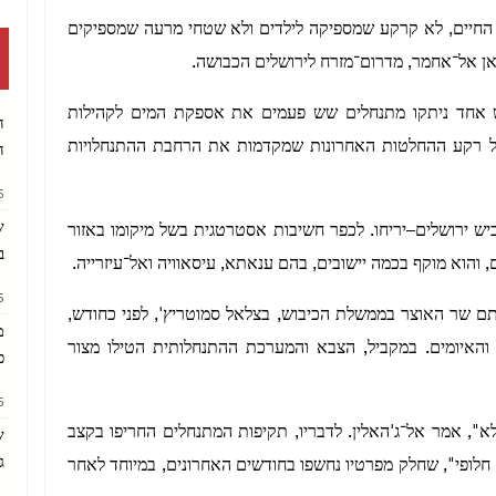
 החיים, לא קרקע שמספיקה לילדים ולא שטחי מרעה שמספיקים
'אן אל־אחמר, מדרום־מזרח לירושלים הכבושה.
דש אחד ניתקו מתנחלים שש פעמים את אספקת המים לקהילות
ה
 על רקע ההחלטות האחרונות שמקדמות את הרחבת ההתנחלויות
ה
AM
ש
 מירושלים, על כביש ירושלים–יריחו. לכפר חשיבות אסטרטגית בשל מיקומו באזור
ב
PM
ם שר האוצר בממשלת הכיבוש, בצלאל סמוטריץ', לפני כחודש,
מ
ת והאיומים. במקביל, הצבא והמערכת ההתנחלותית הטילו מצור
כ
AM
כלא", אמר אל־ג'האלין. לדבריו, תקיפות המתנחלים החריפו בקצב
ש
ג
חלופי", שחלק מפרטיו נחשפו בחודשים האחרונים, במיוחד לאחר