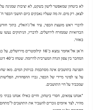
לא ביטחון שמאפשר לישון בשקט, לא יציבות שמגינה על
לצאן. רק מים. זה מה שעליו נאבקים כיום תושבי הכפר ח
לדברי ראש מועצת הכפר, עיד אל־ג'האלין, בתוך חו
הבדואיות שממזרח לירושלים. לדבריו, הניתוקים נעשו
באזור.
ח'אן אל־אחמר נמצא כ־16 קילומטרים
המחבר בין צפון הגדה המערבית לדרומה. שטחו כ־40 דונם, והוא מוקף בכמה יישובים, בהם ענאתא, עיסאוויה ואל־עיזרייה.
הפגיעה בתושבים אינה מסתכמת בניתוק המים. מאז שחת
על צו לפינוי מיידי של הכפר, גברו ההפחדות, הפלישו
שמכביד על חיי התושבים.
"אנחנו צמאים, חסרי ביטחון, וחיים כאילו אנחנו בבתי 
מהיר, לצד איומים גוברים להעביר את התושבים ל"מתחם 