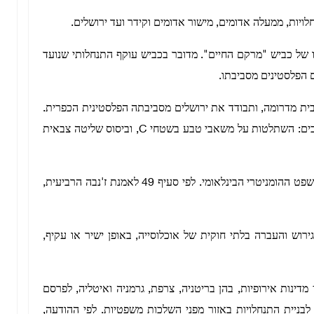
חלויות, ממעלה אדומים, מישור אדומים וקידר ועד ירושלים.
ו של כביש "מרקם החיים". מדובר בכביש עוקף התנחלותי שנועד
ם הפלסטינים מסביבתו.
ית מדרומה, ותבודד את ירושלים מסביבתה הפלסטינית הכפרית.
מליחאת מוסיף כי לתוכנית יש גם ממדים אסטרטגיים רחבים: השתלטות על משאבי טבע בשטחי C, וביסוס שליטה צבאית
מחוז ירושלים מסר כי התוכנית מפרה באופן ברור את המשפט ההומניטרי הבינלאומי. לפי סעיף 49 לאמנת ז'נבה הרביעית,
ירוש והעברה בלתי חוקית של אוכלוסייה, באופן ישיר או עקיף,
ההתעלמות הישראלית מן המשפט הבינלאומי הובילה 11 מדינות אירופיות, בהן בריטניה, צרפת, גרמניה ואיטליה, לפרסם
ניית התנחלויות באזור מפני השלכות משפטיות. לפי ההודעה,