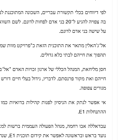
בה צפויה להגיע ל־20 בני אדם לפחות לדונ
על שישה בני אדם לדונם.
אל־ג'האלין מתאר את התוכנית הזאת כ"פרויקט מוות שמפזר
תהפוך את חייהם לבתי כלא גדולים.
חסן מליחאת, המנהל הכללי של ארגון זכויות האדם "אל־ב
חייהם ואת מקור פרנסתם. לדבריו, גידול בעלי חיים דורש
מגורים צפופה.
אי אפשר לנתק את הניסיון לפנות קהילות בדואיות כמו ח
ההתנחלות E1.
עבדאללה אבו רחמה, מנהל הפעולה העממית ברשות למאבק 
נועד בראש ובראשונה לאפשר את קידום תוכנית E1, שנחשבת לאחת התוכניות המסוכנות ביותר לעתיד הגדה המערבית.