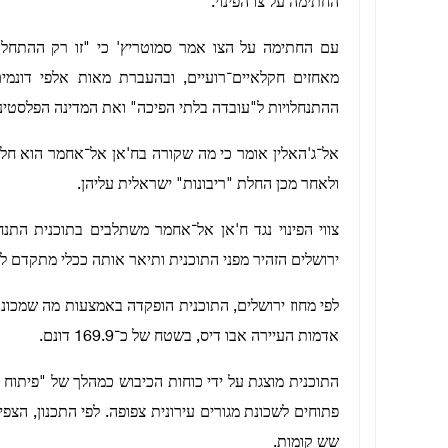
החתימה על צו הפינוי.
מאחזים חקלאיים־רועיים, ובהעברת מאות אלפי דונמים
ההתנחלויות ל"עובדה בלתי הפיכה" ואת המדינה הפלסטיני
אל־ג'האלין אומר כי מה שקורה בח'אן אל־אחמר הוא חלק 
ולאחר מכן החלת "ריבונות" ישראלית עליהן.
ירושלים הזהיר מפני התוכנית ותיאר אותה ככלי מתקדם 
לפי מחוז ירושלים, התוכנית הופקדה באמצעות מה שמכונה
אדמות העיירה אבו דיס, בשטח של כ־169.9 דונם.
התוכנית מוצגת על ידי כוחות הכיבוש כמהלך של "פיתוח
שש קומות.