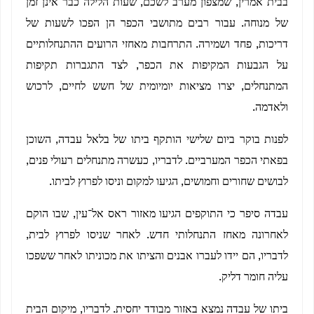
בבית אמרין, שמצפון־מערב לשכם, שעות הלילה כבר אינן זמן
של מנוחה. עבור רבים מתושבי הכפר הן הפכו לשעות של
דריכות, פחד ושמירה. התרחבות מאחזי הרועים ההתנחלותיים
על הגבעות המקיפות את הכפר, לצד התגברות תקיפות
המתנחלים, יצרו מציאות יומיומית של חשש לחיים, לרכוש
ולאדמה.
לפנות בוקר ביום שלישי הותקף ביתו של בלאל עבדה, השוכן
בפאתי הכפר המערביים. לדבריו, כעשרה מתנחלים רעולי פנים,
לבושים שחורים וחמושים, הגיעו למקום וניסו לפרוץ לביתו.
עבדה סיפר כי התוקפים הגיעו מאזור ראס אל־עין, שבו הוקם
לאחרונה מאחז התנחלותי חדש. לאחר שניסו לפרוץ לבית,
לדבריו, הם יידו לעברו אבנים והציתו את מכוניתו לאחר ששפכו
עליה חומר דליק.
ביתו של עבדה נמצא באזור מבודד יחסית. לדבריו, מיקום הבית