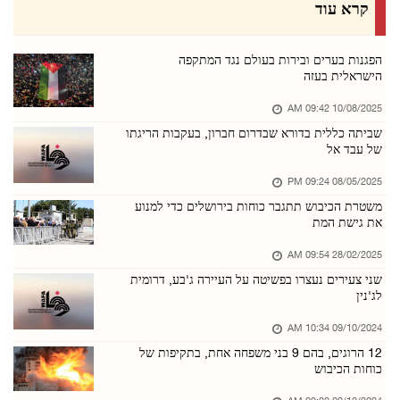
תוכנית לבניית 2,300 יחידות בהתנחלות גילה מאיי ...
קרא עוד
05/אוגוסט/2026 07:08 PM
כוחות הכיבוש השתלטו על שלושה בתים באל-בירה וה ...
הפגנות בערים ובירות בעולם נגד המתקפה
הישראלית בעזה
05/אוגוסט/2026 07:05 PM
10/08/2025 09:42 AM
כוחות הכיבוש עצרו תושבת במחנה קלנדיה ותקפו את ...
שביתה כללית בדורא שבדרום חברון, בעקבות הריגתו
05/אוגוסט/2026 04:08 PM
של עבד אל
מוסטפא סקר פרויקטים לשיקום עזה: "נעשה כל שביכ ...
08/05/2025 09:24 PM
05/אוגוסט/2026 04:03 PM
משטרת הכיבוש תתגבר כוחות בירושלים כדי למנוע
את גישת המת
שרת החוץ הפלסטינית ושר החוץ התוניסאי דנו בחיז ...
05/אוגוסט/2026 03:59 PM
28/02/2025 09:54 AM
שני צעירים נעצרו בפשיטה על העיירה ג'בע, דרומית
מושל ג'נין קרא לאיחוד האירופי לפעול נגד הרחבת ...
לג'נין
05/אוגוסט/2026 03:57 PM
09/10/2024 10:34 AM
כוחות הכיבוש ממשיכים בפלישה למחנה קלנדיה, תקפ ...
12 הרוגים, בהם 9 בני משפחה אחת, בתקיפות של
05/אוגוסט/2026 03:53 PM
כוחות הכיבוש
כמה תושבים נפגעו משאיפת גז במהלך פלישת כוחות ...