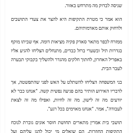
שניסה לבדוק מה מתרחש באזור.
הוא אמר כי מטרת התקיפות היא להצר את צעדי התושבים
ולדחוק אותם מאדמותיהם.
ממזרח לכפר מתאר סאדק פקיה מציאות דומה. אף שביתו מוקף
בגדרות תיל ובשערי ברזל כבדים, מתנחלים הצליחו להגיע אליו
באפריל האחרון, לחתוך חלקים מהגדר ולהשליך בקבוקי תבערה
לעבר הבית.
בני המשפחה הצליחו להשתלט על האש לפני שהתפשטה, אך
לדבריו האירוע הותיר בהם פגיעה נפשית קשה. "אנחנו כבר לא
יודעים מה זה לישון, מה זה לחיות, ואפילו מה זה לצאת
לעבודה", אמר. "אנחנו מאוימים בכל רגע".
תושבי בית אמרין מתארים תחושת חוסר אונים גוברת לנוכח
התקיפות החוזרות. הם שואלים מי יכול להגן עליהם ועל