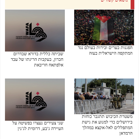
נושאים קשורים
הפגנות בערים ובירות בעולם נגד
המתקפה הישראלית בעזה
שביתה כללית בדורא שבדרום
חברון, בעקבות הריגתו של עבד
10/08/2025 09:42 AM
אלפתאח חריבאת
08/05/2025 09:24 PM
משטרת הכיבוש תתגבר כוחות
בירושלים כדי למנוע את גישת
שני צעירים נעצרו בפשיטה על
המתפללים לאל-אקצא במהלך
העיירה ג'בע, דרומית לג'נין
הרמדאן
09/10/2024 10:34 AM