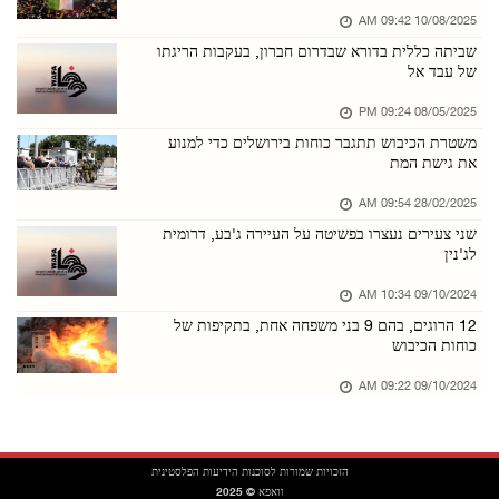
10/08/2025 09:42 AM
כוחות הכיבוש ממשיכים לחרוש אדמות ולעקור עצי ז ...
שביתה כללית בדורא שבדרום חברון, בעקבות הריגתו
06/אוגוסט/2026 08:47 PM
של עבד אל
פתוח: המתקפה על מחנה קלנדיה היא הסלמה מאורגנת ...
08/05/2025 09:24 PM
06/אוגוסט/2026 08:38 PM
משטרת הכיבוש תתגבר כוחות בירושלים כדי למנוע
את גישת המת
כוחות הכיבוש פלשו למחנה עסכר שממזרח לשכם
06/אוגוסט/2026 08:36 PM
28/02/2025 09:54 AM
שני צעירים נעצרו בפשיטה על העיירה ג'בע, דרומית
מתנחלים גידרו אדמות נוספות בבקעת הירדן הצפוני ...
לג'נין
06/אוגוסט/2026 08:35 PM
09/10/2024 10:34 AM
כוחות הכיבוש עצרו נער מתיאסיר שממזרח לטובאס
12 הרוגים, בהם 9 בני משפחה אחת, בתקיפות של
06/אוגוסט/2026 08:28 PM
כוחות הכיבוש
כוחות הכיבוש עצרו חמישה תושבים ממחוז חברון
09/10/2024 09:22 AM
06/אוגוסט/2026 08:28 PM
המחלקה לענייני פליטים גינתה את מתקפת כוחות הכ ...
הזכויות שמורות לסוכנות הידיעות הפלסטינית
06/אוגוסט/2026 08:25 PM
וואפא © 2025