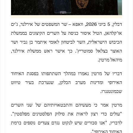
דבלין, 5 ביוני 2026, וואפא – שר המשפטים של אירלנד, ג'ים
או'קלהאן, הטיל איסור כניסה על השרים הקיצונים בממשלת
הכיבוש הישראלית, השר לביטחון לאומי איתמר בן גביר ושר
האוצר בצלאל סמוטריץ'. כך אישר ראש ממשלת אירלנד,
מיהאל מרטין.
דבריו של מרטין נאמרו במהלך השתתפותו בפסגת האיחוד
האירופי ומדינות מערב הבלקן, שנערכת בעיר טיווט
שבמונטנגרו.
מרטין אמר כי מעשיהם והתבטאויותיהם של שני השרים
"עולים כדי רצון לראות את סילוק הפלסטינים מפלסטין".
לדבריו, "אנו סבורים שיש לנקוט נגדם צעדים נוספים ברמת
האיחוד האירופי".