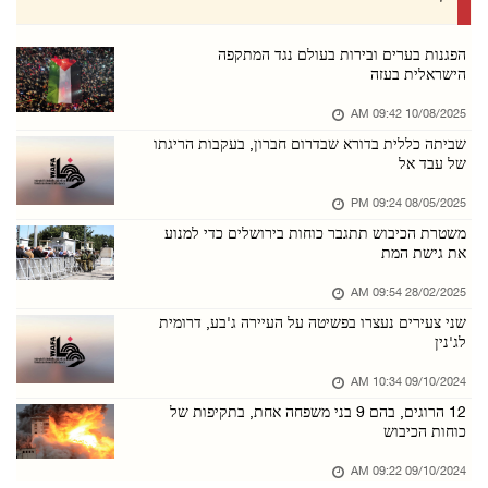
06/אוגוסט/2026 08:48 PM
הארגון לשיתוף פעולה אסלאמי גינה את מתקפת הכיב ...
הפגנות בערים ובירות בעולם נגד המתקפה
הישראלית בעזה
06/אוגוסט/2026 08:47 PM
10/08/2025 09:42 AM
כוחות הכיבוש ממשיכים לחרוש אדמות ולעקור עצי ז ...
שביתה כללית בדורא שבדרום חברון, בעקבות הריגתו
06/אוגוסט/2026 08:47 PM
של עבד אל
פתוח: המתקפה על מחנה קלנדיה היא הסלמה מאורגנת ...
08/05/2025 09:24 PM
06/אוגוסט/2026 08:38 PM
משטרת הכיבוש תתגבר כוחות בירושלים כדי למנוע
את גישת המת
כוחות הכיבוש פלשו למחנה עסכר שממזרח לשכם
06/אוגוסט/2026 08:36 PM
28/02/2025 09:54 AM
שני צעירים נעצרו בפשיטה על העיירה ג'בע, דרומית
מתנחלים גידרו אדמות נוספות בבקעת הירדן הצפוני ...
לג'נין
06/אוגוסט/2026 08:35 PM
09/10/2024 10:34 AM
כוחות הכיבוש עצרו נער מתיאסיר שממזרח לטובאס
12 הרוגים, בהם 9 בני משפחה אחת, בתקיפות של
06/אוגוסט/2026 08:28 PM
כוחות הכיבוש
כוחות הכיבוש עצרו חמישה תושבים ממחוז חברון
09/10/2024 09:22 AM