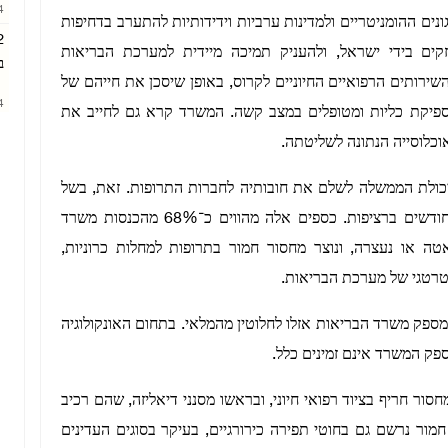
AM
ים ההומניטריים ולמדינות ערביות וידידותיות להתערב בדחיפות
זקים בידי ישראל, ולהעניק תמיכה מיידית למערכת הבריאות
ב
שירותים הרפואיים החיוניים לקרוס, באופן שיסכן את חייהם של
AM
אי־ספיקת כליות ומטופלים במצב קשה. המשרד קרא גם לחייב את
וכלוסייה הנתונה לשליטתה.
יכולת הממשלה לשלם את חובותיה לחברות התרופות. זאת, בשל
החזקת כספי המס הפלסטיניים בידי ישראל במשך 15 חודשים ברציפות. כספים אלה מהווים כ־68% מהכנסות משרד
ה או נעצרה, ונוצר מחסור חמור בתרופות למחלות כרוניות,
סטרטגי של מערכת הבריאות.
י התרופות החיוניות שמספק משרד הבריאות אזלו לחלוטין מהמלאי. בתחום האונקולוגיה
סור חריף בציוד רפואי חיוני, ובראשו מסנני דיאליזה, שהם רכיב
חמור נרשם גם בחוטי תפירה כירורגיים, בעיקר בסוגים העדינים