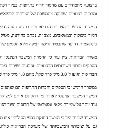
ברצועה מתמודדים עם מחסור חריף בתרופות, בציוד רפואי
ומרכזים רפואיים ושחיקה מתמשכת של הצוותים הרפואיים
המשרד הדגיש כי הצרכים הבריאותיים ברצועת עזה גד
חמור ביכולות ובמשאבים. מצב זה, נכתב בהודעה, מטיל 
בינלאומית דחופה שתבטיח זרימה רציפה וללא חסמים של ציו
משרד הבריאות ציין עוד כי החמרת המשבר הפיננסי וה
הספקים ונותני השירותים הרפואיים, ופוגעים ישירות בי
הבריאות הגיעו ל־3.8 מיליארד שקל, מהם 1.3 מיליארד שקל לספקי תרופות וציוד רפואי מתכלה.
במשרד הדגישו כי הספקים וחברות התרופות הם שותפים מ
המשך המשבר הפיננסי לאורך זמן דחק גם אותם למצוק
עוד יותר על שמירת מלאי אסטרטגי של תרופות וציוד רפוא
המשרד שב והזהיר כי המשך החזקת כספי הסילוקין אינו מ
גם על יציבותה והמשכיותה של מערכת הבריאות כולה,