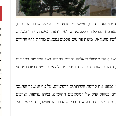
 הבריאות הפלסטיני הזהיר היום, חמישי, מהחרפה מהירה של משבר התרופות,
ה
מערכת הבריאות הפלסטינית. לפי הודעת המשרד, יותר משליש
ה
וטין מהמלאי, ומאות פריטים נוספים נמצאים מתחת לרף החירום
AM
ש
ייהם של יותר מ־4,000 חולי סרטן ושל אלפי מטופלי דיאליזה נתונים בסכנה בשל המחסור בתרופות
ב
 לפי ההודעה, יותר מ־726 סוגי תרופות, חומרים מעבדתיים וציוד רפואי מתכלה אינם זמינים כיום במחסני
PM
מ
כ
למנוע את קריסת השירותים הרפואיים, על אף המשבר הפיננסי
ם בניהול יעיל של המשאבים הקיימים, במתן עדיפות לצרכים
AM
, ציוד ושירותים רפואיים ככל שהדבר מתאפשר, כדי לשמור על
ש
ג