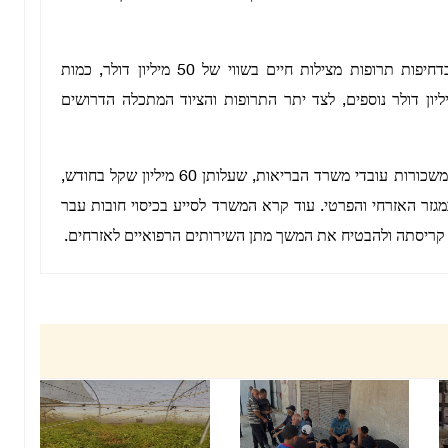
בסיום ההודעה קרא משרד הבריאות לתורמים לספק בדחיפות תרופות מצילות חיים בשווי של 50 מיליון דולר, כמות
ק לשנה, וכן תרופות חיוניות נוספות בשווי 50 מיליון דולר נוספים, לצד יתר התרופות והציוד המתכלה הדרושים
המשרד קרא גם להעמיד תמיכה כספית דחופה לתשלום משכורות עובדי משרד הבריאות, שעלותן 60 מיליון שקל בחודש,
מגזר האזרחי והפרטי. עוד קרא המשרד לסייע בכיסוי חובות עבר
 קריסתה ולהבטיח את המשך מתן השירותים הרפואיים לאזרחים.