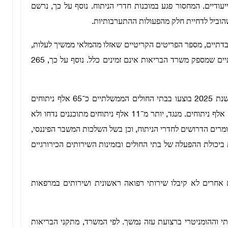
יעודיים. המחסור פגע במוכנות חדרי הניתוח. נוסף על כך, נרשם
שהוביל לדחיית חלק מהפעולות ההתערבותיות.
בדתיים, מספר הפריטים הקריטיים שאזלו מהמלאי ממשיך לעלות,
והפער בין האספקה לצריכה מתרחב. 79 פריטים מעבדתיים שמספק משרד הבריאות אינם זמינים כלל. נוסף על כך, 265
המשבר כבר פגע בהיקף הניתוחים. לפי נתוני המשרד, בשנת 2025 בוצעו בבתי החולים הממשלתיים כ־65 אלף ניתוחים
גדולים וקטנים. מתחילת 2026 ועד 1 ביוני בוצעו כ־19.5 אלף ניתוחים. מנגד, יותר מ־11 אלף ניתוחים מתוכננים נדחו ולא
ומרים הדרושים לחדרי הניתוח, וכן בשל השלכות המשבר הפיננסי,
 ביכולת ההפעלה של בתי החולים ובזמינות השירותים הכירורגיים
ם אחרים לא קיבלו שירותי רפואה ראשונית ושירותים במרפאות
 וההומניטרי ברצועת עזה נמשך. לפי המשרד, מתקני הבריאות