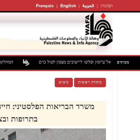
תמונות
العربية
English
Français
צרו צעיר מדיר אל־ע'וסון ופלשו ליישובים מצפון לטול כרם
המחלקה 
מבזקים
כותרת ראשית
כיבוש
משרד הבריאות הפלסטיני: חיי
בתרופות ובצ