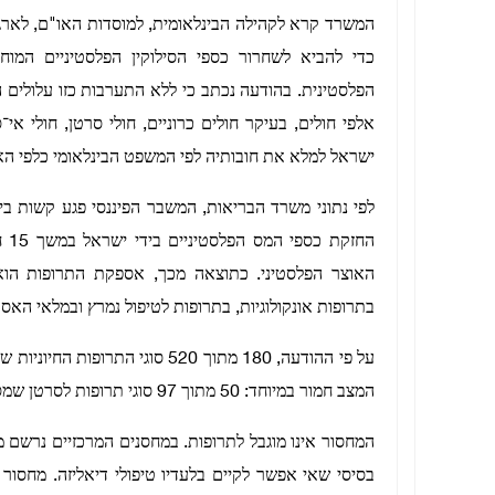
המשרד קרא לקהילה הבינלאומית, למוסדות האו"ם, לארגונ
כדי להביא לשחרור כספי הסילוקין הפלסטיניים המוח
הפלסטינית. בהודעה נכתב כי ללא התערבות כזו עלולים ה
אלפי חולים, בעיקר חולים כרוניים, חולי סרטן, חולי 
ישראל למלא את חובותיה לפי המשפט הבינלאומי כלפי הא
לפי נתוני משרד הבריאות, המשבר הפיננסי פגע קשות ב
האוצר הפלסטיני. כתוצאה מכך, אספקת התרופות הואט
בתרופות אונקולוגיות, בתרופות לטיפול נמרץ ובמלאי הא
על פי ההודעה, 180 מתוך 520 סוג
המצב חמור במיוחד: 50 מתוך 97 סוגי תרופות לסרטן שמספק המשרד אינם זמינים כלל.
המחסור אינו מוגבל לתרופות. במחסנים המרכזיים נרשם מח
בסיסי שאי אפשר לקיים בלעדיו טיפולי דיאליזה. מחסור 