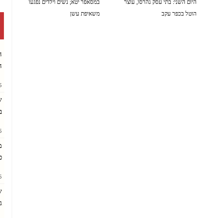
היום השני: בתי עסק נהרסו, עוצר
במסאפר יטא; נשים וילדים נפגעו
הוטל בכפר עקב
משאיפת עשן
06/08/2026 10:06 AM
06/08/2026 10:10 AM
ה
ה
AM
ש
ב
PM
מ
כ
AM
ש
ג