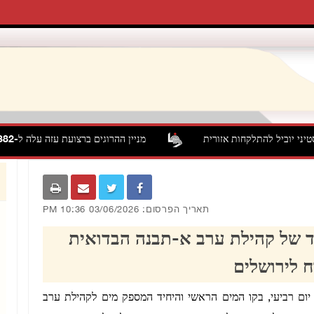
ני יוביל להתלקחות אזורית
מניין ההרוגים ברצועת עזה עלה ל-73,382 מתחילת המתקפה
תאריך הפרסום: 03/06/2026 10:36 PM
יד של קהילת ערב א-תבנה הבדואית
 לירושלים
ים חיבלו היום, יום רביעי, בקו המים הראשי והיחיד המספק מים לקהילת ערב