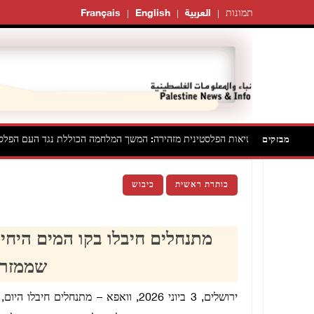
תמונות
العربية
English
Français
הנשיאות הפלסטינית מזהירה: המשך המלחמה הכוללת נגד העם הפלסטי
מבזקים
כותרת ראשית
כיבוש
מתנחלים חיבלו בקו המים היח
שממזרח
ירושלים, 3 ביוני 2026, וואפא – מתנחל