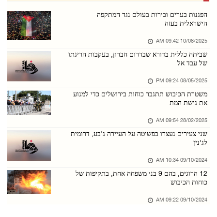
הארגון לשיתוף פעולה אסלאמי גינה את מתקפת הכיב ...
הפגנות בערים ובירות בעולם נגד המתקפה
הישראלית בעזה
06/אוגוסט/2026 08:47 PM
10/08/2025 09:42 AM
כוחות הכיבוש ממשיכים לחרוש אדמות ולעקור עצי ז ...
שביתה כללית בדורא שבדרום חברון, בעקבות הריגתו
06/אוגוסט/2026 08:47 PM
של עבד אל
פתוח: המתקפה על מחנה קלנדיה היא הסלמה מאורגנת ...
08/05/2025 09:24 PM
06/אוגוסט/2026 08:38 PM
משטרת הכיבוש תתגבר כוחות בירושלים כדי למנוע
את גישת המת
כוחות הכיבוש פלשו למחנה עסכר שממזרח לשכם
06/אוגוסט/2026 08:36 PM
28/02/2025 09:54 AM
שני צעירים נעצרו בפשיטה על העיירה ג'בע, דרומית
מתנחלים גידרו אדמות נוספות בבקעת הירדן הצפוני ...
לג'נין
06/אוגוסט/2026 08:35 PM
09/10/2024 10:34 AM
כוחות הכיבוש עצרו נער מתיאסיר שממזרח לטובאס
12 הרוגים, בהם 9 בני משפחה אחת, בתקיפות של
06/אוגוסט/2026 08:28 PM
כוחות הכיבוש
כוחות הכיבוש עצרו חמישה תושבים ממחוז חברון
09/10/2024 09:22 AM
06/אוגוסט/2026 08:28 PM