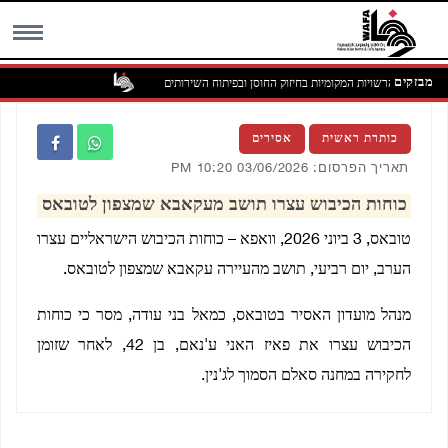
מבזקים
ת תפקיד הרשויות המקומיות בחיזוק החוסן ובפיתוח השירותים
MENU
כותרת ראשית
אסירים
תאריך הפרסום: 03/06/2026 10:20 PM
כוחות הכיבוש עצרו תושב מעקאבא שמצפון לטובאס
טובאס, 3 ביוני 2026, וואפא – כוחות הכיבוש הישראליים עצרו
הערב, יום רביעי, תושב מהעיירה עקאבא שמצפון לטובאס.
מנהל מועדון האסיר בטובאס, כמאל בני עודה, מסר כי כוחות
הכיבוש עצרו את פאיז האני ע'נאם, בן 42, לאחר שזומן
לחקירה במחנה סאלם הסמוך לג'נין.