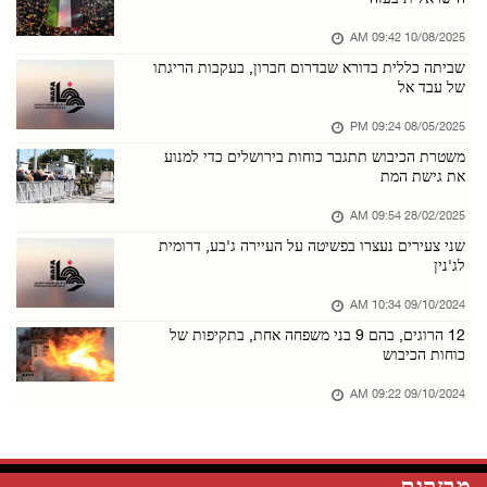
08/אוגוסט/2026 01:34 PM
10/08/2025 09:42 AM
73,384 הרוגים ו־174,242 פצועים מאז תחילת מלחמ ...
שביתה כללית בדורא שבדרום חברון, בעקבות הריגתו
08/אוגוסט/2026 01:31 PM
של עבד אל
מתנחלים תקפו בית ופלשו לכמה אזורים במחוז בית ...
08/05/2025 09:24 PM
08/אוגוסט/2026 01:30 PM
משטרת הכיבוש תתגבר כוחות בירושלים כדי למנוע
את גישת המת
כוחות הכיבוש ערכו חקירות בשטח לעשרות תושבים ב ...
08/אוגוסט/2026 01:29 PM
28/02/2025 09:54 AM
שני צעירים נעצרו בפשיטה על העיירה ג'בע, דרומית
ביירות: הוועדה המקצועית של המועצה הלאומית הפל ...
לג'נין
07/אוגוסט/2026 08:14 PM
09/10/2024 10:34 AM
שלושה צעירים נפצעו מדקירות בטייבה
12 הרוגים, בהם 9 בני משפחה אחת, בתקיפות של
07/אוגוסט/2026 08:12 PM
כוחות הכיבוש
לאחר חידוש האיסור על ביקורי עצורים: אבו אל־חו ...
09/10/2024 09:22 AM
07/אוגוסט/2026 08:10 PM
מתנחלים תקפו בתי תושבים בח'רבת אל־חמה שבבקעת ...
הזכויות שמורות לסוכנות הידיעות הפלסטינית