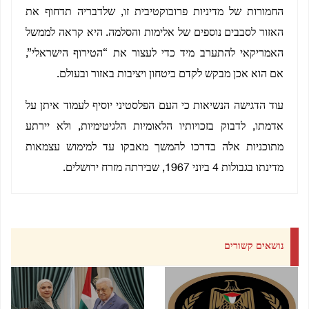
החמורות של מדיניות פרובוקטיבית זו, שלדבריה תדחוף את
האזור לסבבים נוספים של אלימות והסלמה. היא קראה לממשל
האמריקאי להתערב מיד כדי לעצור את “הטירוף הישראלי”,
אם הוא אכן מבקש לקדם ביטחון ויציבות באזור ובעולם.
עוד הדגישה הנשיאות כי העם הפלסטיני יוסיף לעמוד איתן על
אדמתו, לדבוק בזכויותיו הלאומיות הלגיטימיות, ולא יירתע
מתוכניות אלה בדרכו להמשך מאבקו עד למימוש עצמאות
מדינתו בגבולות 4 ביוני 1967, שבירתה מזרח ירושלים.
נושאים קשורים