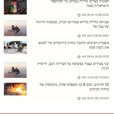
73,384 הרוגים ו־174,242 פצועים מאז תחילת מלחמ ...
הפגנות בערים ובירות בעולם נגד המתקפה
הישראלית בעזה
08/אוגוסט/2026 01:31 PM
10/08/2025 09:42 AM
מתנחלים תקפו בית ופלשו לכמה אזורים במחוז בית ...
שביתה כללית בדורא שבדרום חברון, בעקבות הריגתו
08/אוגוסט/2026 01:30 PM
של עבד אל
כוחות הכיבוש ערכו חקירות בשטח לעשרות תושבים ב ...
08/05/2025 09:24 PM
08/אוגוסט/2026 01:29 PM
משטרת הכיבוש תתגבר כוחות בירושלים כדי למנוע
את גישת המת
ביירות: הוועדה המקצועית של המועצה הלאומית הפל ...
07/אוגוסט/2026 08:14 PM
28/02/2025 09:54 AM
שני צעירים נעצרו בפשיטה על העיירה ג'בע, דרומית
שלושה צעירים נפצעו מדקירות בטייבה
לג'נין
07/אוגוסט/2026 08:12 PM
09/10/2024 10:34 AM
לאחר חידוש האיסור על ביקורי עצורים: אבו אל־חו ...
12 הרוגים, בהם 9 בני משפחה אחת, בתקיפות של
07/אוגוסט/2026 08:10 PM
כוחות הכיבוש
מתנחלים תקפו בתי תושבים בח'רבת אל־חמה שבבקעת ...
09/10/2024 09:22 AM
07/אוגוסט/2026 08:09 PM
הנשיאות הפלסטינית בירכה על השקת הקואליציה הימ ...