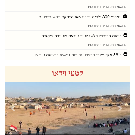
06/אוגוסט/2026 09:00 PM
יוניסף: 300 ילדים נהרגו מאז הפסקת האש ברצועת ...
06/אוגוסט/2026 08:56 PM
כוחות הכיבוש פלשו לעיר טובאס ולעיירה עקאבה
06/אוגוסט/2026 08:55 PM
כ־58 אלף מקרי אבעבועות רוח נרשמו ברצועת עזה מ ...
06/אוגוסט/2026 08:54 PM
קטעי וידאו
הרשות המוניטרית: שיעור ההכללה הפיננסית בפלסטי ...
06/אוגוסט/2026 08:53 PM
שרי החוץ של שמונה מדינות ערביות ואסלאמיות גינ ...
06/אוגוסט/2026 08:52 PM
revious
Next
שוק החציל הבתירי השנתי נפתח בבתיר שממערב לבית ...
06/אוגוסט/2026 08:51 PM
כוחות הכיבוש מסרו התראות על הריסת בתים ומבנים ...