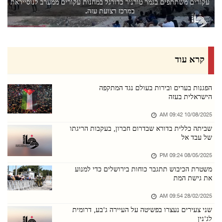
עקורים משתתפים בגמר טורניר כדורגל במחנות עקורים ממערב לנוסייראת
06/אוגוסט/2026 08:50 PM
במרכז רצועת עזה.
הסהר האדום: 16 נפגעים במתקפת כוחות הכיבוש על ...
06/אוגוסט/2026 08:49 PM
כוחות הכיבוש גרפו ארבעה דונם בבתיר שממערב לבי ...
קרא עוד
06/אוגוסט/2026 08:48 PM
הארגון לשיתוף פעולה אסלאמי גינה את מתקפת הכיב ...
הפגנות בערים ובירות בעולם נגד המתקפה
הישראלית בעזה
06/אוגוסט/2026 08:47 PM
10/08/2025 09:42 AM
כוחות הכיבוש ממשיכים לחרוש אדמות ולעקור עצי ז ...
שביתה כללית בדורא שבדרום חברון, בעקבות הריגתו
06/אוגוסט/2026 08:47 PM
של עבד אל
פתוח: המתקפה על מחנה קלנדיה היא הסלמה מאורגנת ...
08/05/2025 09:24 PM
06/אוגוסט/2026 08:38 PM
משטרת הכיבוש תתגבר כוחות בירושלים כדי למנוע
את גישת המת
כוחות הכיבוש פלשו למחנה עסכר שממזרח לשכם
06/אוגוסט/2026 08:36 PM
28/02/2025 09:54 AM
שני צעירים נעצרו בפשיטה על העיירה ג'בע, דרומית
מתנחלים גידרו אדמות נוספות בבקעת הירדן הצפוני ...
לג'נין