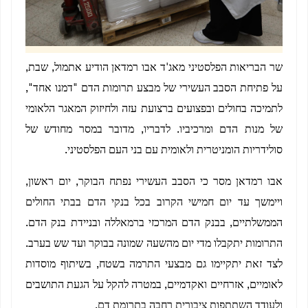
שר הבריאות הפלסטיני מאג'ד אבו רמדאן הודיע אתמול, שבת,
על פתיחת הסבב העשירי של מבצע תרומות הדם "דמנו אחד",
לתמיכה בחולים ובפצועים ברצועת עזה ולחיזוק המאגר הלאומי
של מנות הדם ומרכיביו. לדבריו, מדובר במסר מחודש של
סולידריות הומניטרית ולאומית עם בני העם הפלסטיני.
אבו רמדאן מסר כי הסבב העשירי נפתח הבוקר, יום ראשון,
ויימשך עד יום חמישי הקרוב בכל בנקי הדם בבתי החולים
הממשלתיים, בבנק הדם המרכזי ברמאללה ובניידת בנק הדם.
התרומות יתקבלו מדי יום מהשעה שמונה בבוקר ועד שש בערב.
לצד זאת יתקיימו גם מבצעי התרמה בשטח, בשיתוף מוסדות
לאומיים, אזרחיים ואקדמיים, במטרה להקל על הגעת התושבים
ולעודד השתתפות ציבורית רחבה בתרומת דם.