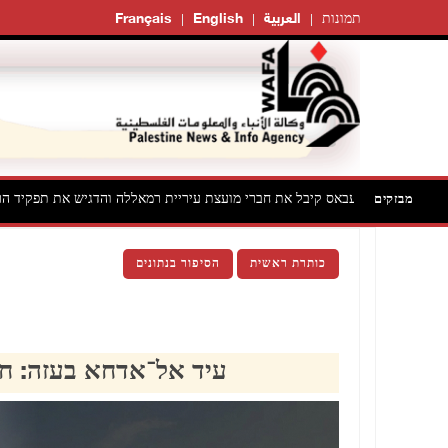
תמונות
العربية
English
Français
אס קיבל את חברי מועצת עיריית רמאללה והדגיש את תפקיד הרשויות המקומיות בח
מבזקים
כותרת ראשית
הסיפור בנתונים
עיד אל־אדחא בעזה: חג