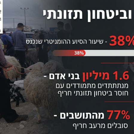
AM
ב
AM