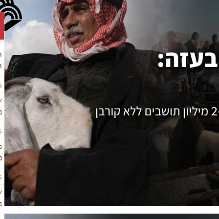
ה
ה
AM
ש
ב
PM
מ
כ
AM
ש
ג