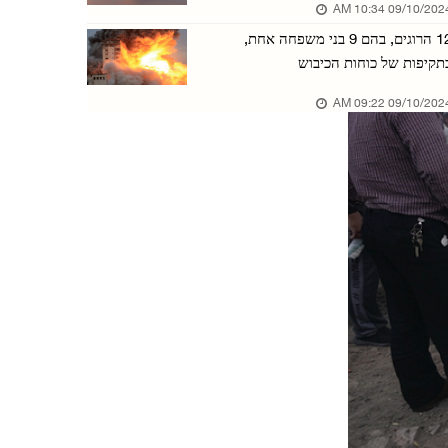
09/10/2024 10:34 
כוחות הכיבוש עצרו נער מתיאסיר שממזרח לטובאס
12 הרוגים, בהם 9 בני משפחה אחת,
06/אוגוסט/2026 08:28 PM
תקיפות של כוחות הכיבוש
כוחות הכיבוש עצרו חמישה תושבים ממחוז חברון
09/10/2024 09:22 
06/אוגוסט/2026 08:28 PM
המחלקה לענייני פליטים גינתה את מתקפת כוחות הכ ...
06/אוגוסט/2026 08:25 PM
כוחות הכיבוש עצרו צעיר מדיר אל־ע'וסון ופלשו ל ...
06/אוגוסט/2026 08:24 PM
עקורים משתתפים בגמר טורניר כדורגל במחנות עקור ...
02/אוגוסט/2026 02:44 PM
עקורים מתקהלים כדי להשיג אוכל ממטבח צדקה שעדי ...
19/יולי/2026 05:47 PM
בעזה צויר ציור קיר של מאמן נבחרת מצרים, חוסאם ...