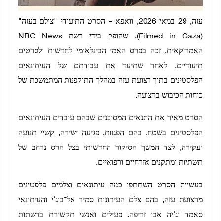
עזה, 29 במאי 2026, וואפא – הסרט התיעודי "צולם בעזה"
(Filmed in Gaza), שהופק בידי רשת NBC News
האמריקאית, זכה בפרס האמי הבינלאומי לחדשות ולסרטים
תיעודיים, לאחר שתיעד את עבודתם של העיתונאים
הפלסטינים בתוך רצועת עזה במהלך התוקפנות המתמשכת של
כוחות הכיבוש ברצועה.
הסרט מאיר את התנאים המסוכנים שבהם עובדים העיתונאים
הפלסטינים בשטח, בהם הפגזות, פגיעה ישירה, קשיי תנועה
ועקירה, לצד המשך הסיקור החדשותי בצל הרס נרחב של
תשתיות ומתקנים אזרחיים ורפואיים.
בעשיית הסרט השתתפו כמה עיתונאים וצלמים פלסטינים
מרצועת עזה, בהם צלם העיתונות סמיר אל־בוג'י והעיתונאי
סאמד וג'יה אבו זריפה. פעילים ואנשי תקשורת ברשתות