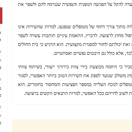
עדה להקל על הפגיעה הגופנית והנפשית שנגרמה להם ולשפר את
דה מתוך צורך דחוף של מטופלים שנפגעו, למרות שהשירות אינו
ה
יפול מחוץ לרצועה. לדבריו, התאמת עיניים תותבות עשויה לשפר
ה
את יכולתם לחזור למסגרת מקצועית. הוא הדגיש כי בית החולים
AM
בד, אלא כולל גם היבטים נפשיים ואסתטיים.
ש
 כי היוזמה מבוצעת בידי צוות כירורגי ייעודי, בשיתוף צוותי
ב
מץ משולב שנועד לספק את השירות הטוב ביותר האפשרי, לסגור
PM
פלים לנוכח העלייה במספר הפציעות והמחסור בחומרים. הוא
מ
ת לשוב לחייהם ככל האפשר, למרות התנאים הקשים ברצועה.
כ
AM
ש
ג