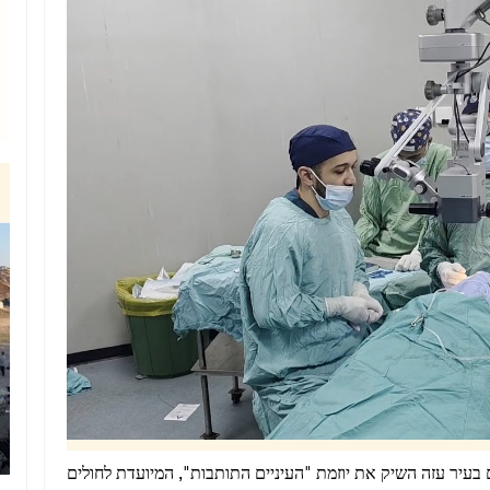
רפואת עיניים בעיר עזה השיק את יוזמת "העיניים התותבות", המיועדת לחולים