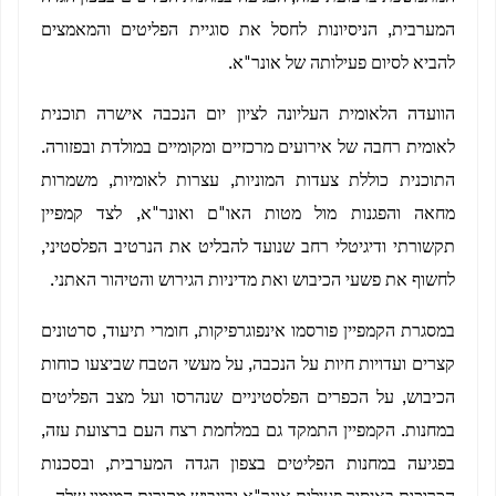
המערבית, הניסיונות לחסל את סוגיית הפליטים והמאמצים
להביא לסיום פעילותה של אונר"א.
הוועדה הלאומית העליונה לציון יום הנכבה אישרה תוכנית
לאומית רחבה של אירועים מרכזיים ומקומיים במולדת ובפזורה.
התוכנית כוללת צעדות המוניות, עצרות לאומיות, משמרות
מחאה והפגנות מול מטות האו"ם ואונר"א, לצד קמפיין
תקשורתי ודיגיטלי רחב שנועד להבליט את הנרטיב הפלסטיני,
לחשוף את פשעי הכיבוש ואת מדיניות הגירוש והטיהור האתני.
במסגרת הקמפיין פורסמו אינפוגרפיקות, חומרי תיעוד, סרטונים
קצרים ועדויות חיות על הנכבה, על מעשי הטבח שביצעו כוחות
הכיבוש, על הכפרים הפלסטיניים שנהרסו ועל מצב הפליטים
במחנות. הקמפיין התמקד גם במלחמת רצח העם ברצועת עזה,
בפגיעה במחנות הפליטים בצפון הגדה המערבית, ובסכנות