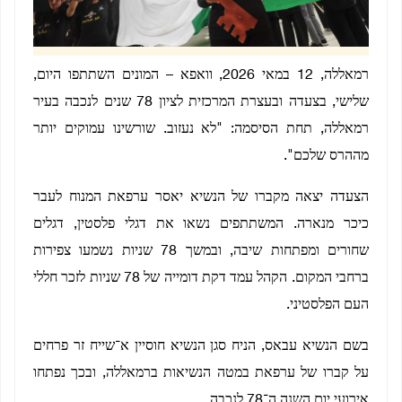
רמאללה, 12 במאי 2026, וואפא – המונים השתתפו היום,
שלישי, בצעדה ובעצרת המרכזית לציון 78 שנים לנכבה בעיר
רמאללה, תחת הסיסמה: "לא נעזוב. שורשינו עמוקים יותר
מההרס שלכם".
הצעדה יצאה מקברו של הנשיא יאסר ערפאת המנוח לעבר
כיכר מנארה. המשתתפים נשאו את דגלי פלסטין, דגלים
שחורים ומפתחות שיבה, ובמשך 78 שניות נשמעו צפירות
ברחבי המקום. הקהל עמד דקת דומייה של 78 שניות לזכר חללי
העם הפלסטיני.
בשם הנשיא עבאס, הניח סגן הנשיא חוסיין א־שייח זר פרחים
על קברו של ערפאת במטה הנשיאות ברמאללה, ובכך נפתחו
אירועי יום השנה ה־78 לנכבה.