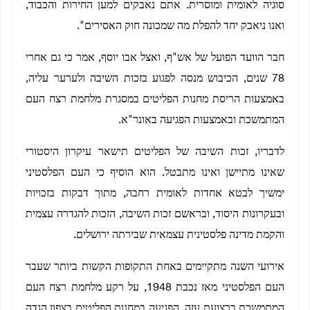
סוגיה לאומית ומוסרית. אתם נאבקים למען החירות והכבוד,
ואנו ניאבק יחד להפלת מה שמכונה חוק האסירים".
חבר הוועד הפועל של אש"ף, ואצל אבו יוסף, אמר כי גם אחרי
78 שנים, הכיבוש מנסה לפגוע בזכות השיבה ולערער עליה,
באמצעות הריסת מחנות הפליטים במסגרת מלחמת רצח העם
המתמשכת ובאמצעות הפגיעה באונר"א.
לדבריו, זכות השיבה של הפליטים תישאר עיקרון היסטורי
שאינו מתיישן ואינו מתבטל. הוא הוסיף כי העם הפלסטיני
ימשיך לבטא אחדות לאומית רחבה, מתוך דבקות בזכויות
ובעקרונות היסוד, ובראשם זכות השיבה, הזכות להגדרה עצמית
והקמת מדינה פלסטינית עצמאית שבירתה ירושלים.
אירועי השנה מתקיימים באחת התקופות הקשות ביותר שעבר
העם הפלסטיני מאז נכבת 1948, על רקע מלחמת רצח העם
המתמשכת ברצועת עזה, הפגיעה במחנות הפליטים בצפון הגדה