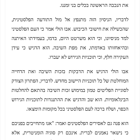
את הנכבה הראשונה בכלים בני זמננו.
לדבריו, הניסיון הזה מתנפץ אל מול התודעה הפלסטינית,
שהכשילה את חישובי הכיבוש. אבו הולי אמר כי העם הפלסטיני
למד מניסיונו, וכי הוא משרטט היום, בדמו, בעמידתו האיתנה
ובהיאחזותו באדמתו, את מפת השיבה. הוא הדגיש כי עידן
העקירה חלף, וכי תוכניות הגירוש לא יעברו.
אבו הולי הדגיש את הדבקות בזכות השיבה ואת הדחייה
המוחלטת של כל תוכניות היישוב מחדש. לדבריו, הפתרון הצודק
לסוגיית הפליטים טמון במימוש זכות השיבה בהתאם להחלטות
הבינלאומיות. הוא שב והדגיש את ההתנגדות לתוכניות הגירוש
הכפוי, ושלח ברכה לעם הפלסטיני בכל מקומות הימצאו.
הוא פנה גם לאסירים הפלסטינים ואמר: "אנו מתחייבים בפניכם
כי נישאר נאמנים לברית. אינכם רק סוגיה הומניטרית, אלא