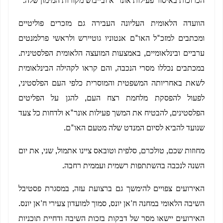
הכרוכות באיסור פעילות אונר"א ובייבוש מקורות המימון שלה.
הוועדה הלאומית העליונה העבירה גם מזכרים פוליטיים
ומכתבים למזכ"ל האו"ם אנטוניו גוטיירש ולראשי פרלמנטים
ערביים ובינלאומיים, באמצעות המועצה הלאומית הפלסטינית.
במכתבים נכללו מסרי הנכבה, והם קראו לקהילה הבינלאומית
לשאת באחריותה המשפטית והמוסרית כלפי העם הפלסטיני,
לפעול להפסקת מלחמת רצח העם, להגן על הפליטים
הפלסטינים, להבטיח את המשך פעילות אונר"א ולדחות כל צעד
שנועד להביא לסיום המנדט שלה מטעם האו"ם.
מחוזות שכם, טולכרם, סלפית וטובאס ציינו אתמול, שני, את יום
השנה לנכבה בהשתתפות רשמית ועממית רחבה.
האירועים צפויים להימשך גם ברצועת עזה, במסגרת פסטיבל
השיבה הלאומי במחנה ח'אן יונס, סמוך למועדון צעירי ח'אן יונס.
האירועים יישאו מסר של דבקות בזכות השיבה ודחיית תוכניות