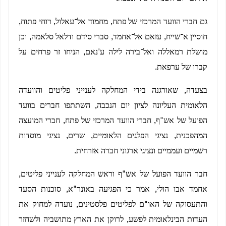
גם חברי הוועד המרכזי של פתח, מחמוד אל־עאלול, רוחי פתוח,
חוסיין א־שייח, עזאם אל־אחמד, סברי סידם ודלאל סלאמה, וכן
מושלת רמאללה ואל־בירה לילה ע'נאם, הניחו זר פרחים על
קברו של ערפאת.
בצעדה, שאורגנה בידי המחלקה לענייני פליטים והוועדה
הלאומית העליונה לציון יום הנכבה, השתתפו חברים בוועד
הפועל של אש"ף, חברי הוועד המרכזי של פתח, חברי המועצה
המהפכנית, נציגי הפלגים הלאומיים, שרים, נציגי מוסדות
רשמיים ועממיים ונציגי ארגוני חברה אזרחית.
חבר הוועד הפועל של אש"ף וראש המחלקה לענייני פליטים,
אחמד אבו הולי, אמר כי הפגיעה באונר"א, סוכנות הסעד
והתעסוקה של האו"ם לפליטים פלסטינים, נועדה למחוק את
העדות הבינלאומית לפשע, לרוקן את הארץ מתושביה ולשחזר