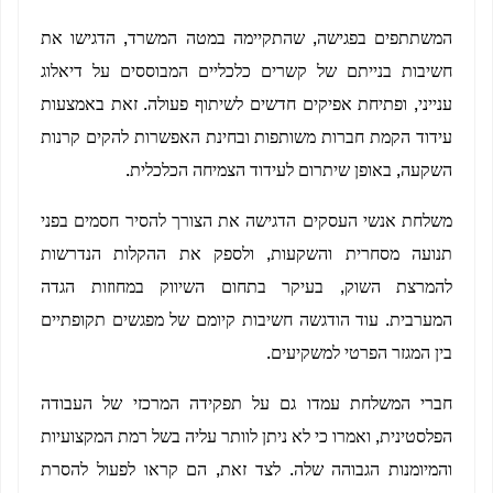
המשתתפים בפגישה, שהתקיימה במטה המשרד, הדגישו את
חשיבות בנייתם של קשרים כלכליים המבוססים על דיאלוג
ענייני, ופתיחת אפיקים חדשים לשיתוף פעולה. זאת באמצעות
עידוד הקמת חברות משותפות ובחינת האפשרות להקים קרנות
השקעה, באופן שיתרום לעידוד הצמיחה הכלכלית.
משלחת אנשי העסקים הדגישה את הצורך להסיר חסמים בפני
תנועה מסחרית והשקעות, ולספק את ההקלות הנדרשות
להמרצת השוק, בעיקר בתחום השיווק במחוזות הגדה
המערבית. עוד הודגשה חשיבות קיומם של מפגשים תקופתיים
בין המגזר הפרטי למשקיעים.
חברי המשלחת עמדו גם על תפקידה המרכזי של העבודה
הפלסטינית, ואמרו כי לא ניתן לוותר עליה בשל רמת המקצועיות
והמיומנות הגבוהה שלה. לצד זאת, הם קראו לפעול להסרת