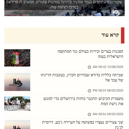
עקורים משתתפים בגמר טורניר כדורגל במחנות עקורים ממערב לנוסייראת
08/אוגוסט/2026 09:05 PM
במרכז רצועת עזה.
מתנחלים פלשו לבית עור א־תחתא ולכפר ג'לג'ליא
08/אוגוסט/2026 08:56 PM
פלסטין גינתה את התקיפה נגד מכלית אמירתית במצר ...
קרא עוד
08/אוגוסט/2026 08:55 PM
תושבים נפגעו משאיפת גז במהלך פלישת כוחות הכיב ...
הפגנות בערים ובירות בעולם נגד המתקפה
הישראלית בעזה
08/אוגוסט/2026 08:53 PM
10/08/2025 09:42 AM
אל־חאיכ: אנו מובילים מאמץ לאומי להגנה על אתרי ...
שביתה כללית בדורא שבדרום חברון, בעקבות הריגתו
08/אוגוסט/2026 08:42 PM
של עבד אל
אום אל־פחם: הפגנה נגד תקיפות המתנחלים והמתקפה ...
08/05/2025 09:24 PM
08/אוגוסט/2026 08:40 PM
משטרת הכיבוש תתגבר כוחות בירושלים כדי למנוע
את גישת המת
מועצת הביטחון תתכנס ביום שלישי לדיון בנושא הג ...
08/אוגוסט/2026 07:53 PM
28/02/2025 09:54 AM
שני צעירים נעצרו בפשיטה על העיירה ג'בע, דרומית
מתנחלים תקפו את הכפר אבו פלאח שמצפון־מזרח לרמ ...
לג'נין